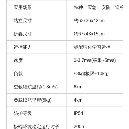
应用场景
特种、应急、安防、巡检
站立尺寸
约63x36x42cm
折叠尺寸
约67x43x15cm
运控能力
标配强化学习运控
速度
0-3.7m/s(极限~5m/s)
负载
≈8kg(极限~10kg)
空载续航里程(1.8m/s)
6km
负载续航里程(5kg)
4km
防护等级
IP54
极端环境稳定运行时长
200h